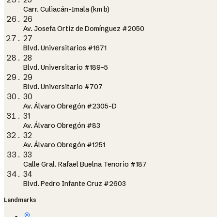
Carr. Culiacán-Imala (km b)
26
Av. Josefa Ortiz de Domínguez #2050
27
Blvd. Universitarios #1671
28
Blvd. Universitario #189-5
29
Blvd. Universitario #707
30
Av. Álvaro Obregón #2305-D
31
Av. Álvaro Obregón #83
32
Av. Álvaro Obregón #1251
33
Calle Gral. Rafael Buelna Tenorio #187
34
Blvd. Pedro Infante Cruz #2603
Landmarks