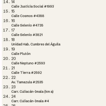
14
Calle Justicia Social #1993
15
Calle Cosmos #4388
16
Calle Selenio #4735
17
Calle Selenio #3821
18
Unidad Hab. Cumbres del Águila
19
Calle Plutón
20
Calle Neptuno #2593
21
Calle Tierra #2592
22
Av. Tamazula #2535
23
Carr. Culiacán-Imala (km a)
24
Carr. Culiacán-Imala #4
25