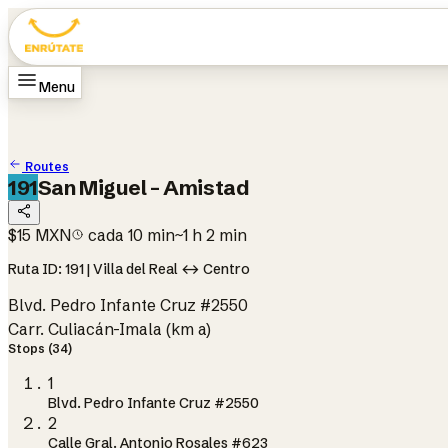
Menu
Home
Routes
How it works
Change language
ES
Routes
191
San Miguel - Amistad
$15 MXN
cada 10 min
~1 h 2 min
Ruta ID: 191 | Villa del Real ↔ Centro
Blvd. Pedro Infante Cruz #2550
Carr. Culiacán-Imala (km a)
Stops (34)
1
Blvd. Pedro Infante Cruz #2550
2
Calle Gral. Antonio Rosales #623