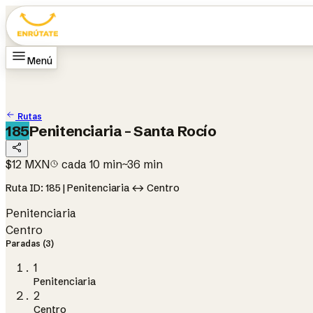
Menú
Inicio
Rutas
Cómo funciona
Cambiar idioma
EN
Rutas
185
Penitenciaria - Santa Rocío
$12 MXN
cada 10 min
~36 min
Ruta ID: 185 | Penitenciaria ↔ Centro
Penitenciaria
Centro
Paradas (3)
1
Penitenciaria
2
Centro