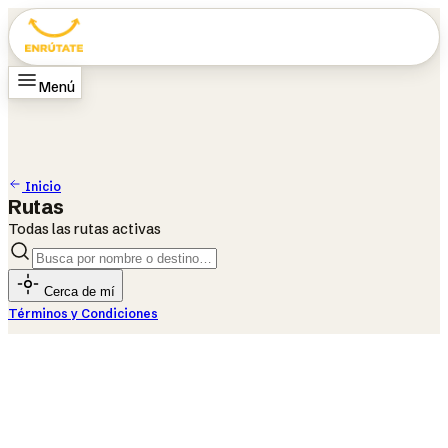
Menú
Inicio
Rutas
Cómo funciona
Cambiar ciudad
Culiacán
Cambiar idioma
EN
Inicio
Rutas
Todas las rutas activas
Cerca de mí
Términos y Condiciones