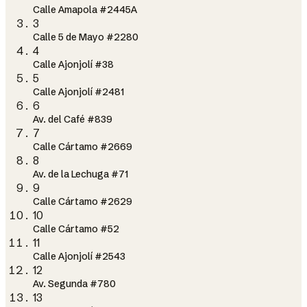
Calle Amapola #2445A
3
Calle 5 de Mayo #2280
4
Calle Ajonjolí #38
5
Calle Ajonjolí #2481
6
Av. del Café #839
7
Calle Cártamo #2669
8
Av. de la Lechuga #71
9
Calle Cártamo #2629
10
Calle Cártamo #52
11
Calle Ajonjolí #2543
12
Av. Segunda #780
13