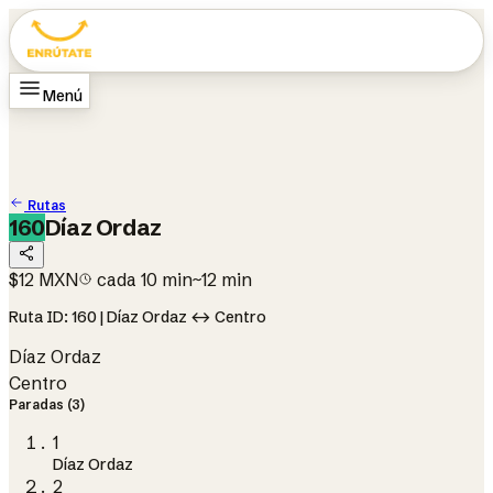
Menú
Inicio
Rutas
Cómo funciona
Cambiar ciudad
Culiacán
Cambiar idioma
EN
Rutas
160
Díaz Ordaz
$12 MXN
cada 10 min
~12 min
Ruta ID: 160 | Díaz Ordaz ↔ Centro
Díaz Ordaz
Centro
Paradas (3)
1
Díaz Ordaz
2