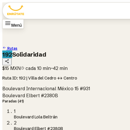
Menú
Inicio
Rutas
Cómo funciona
Cambiar idioma
EN
Rutas
192
Solidaridad
$15 MXN
cada 10 min
~42 min
Ruta ID: 192 | Villa del Cedro ↔ Centro
Boulevard Internacional México 15 #931
Boulevard Elbert #2380B
Paradas (41)
1
Boulevard Lola Beltrán
2
Boulevard Elbert #2380B