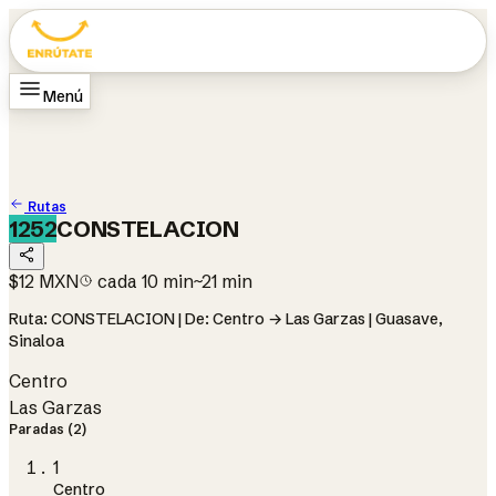
Menú
Inicio
Rutas
Cómo funciona
Cambiar ciudad
Guasave
Cambiar idioma
EN
Rutas
1252
CONSTELACION
$12 MXN
cada 10 min
~21 min
Ruta: CONSTELACION | De: Centro → Las Garzas | Guasave,
Sinaloa
Centro
Las Garzas
Paradas (2)
1
Centro