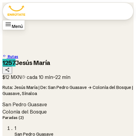
Menú
Inicio
Rutas
Cómo funciona
Cambiar ciudad
Guasave
Cambiar idioma
EN
Rutas
1257
Jesús María
$12 MXN
cada 10 min
~22 min
Ruta: Jesús María | De: San Pedro Guasave → Colonia del Bosque |
Guasave, Sinaloa
San Pedro Guasave
Colonia del Bosque
Paradas (2)
1
San Pedro Guasave